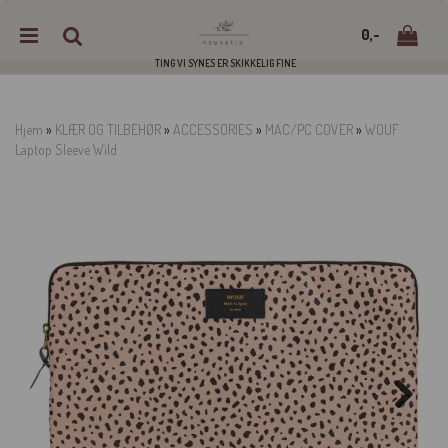
0,-
TING VI SYNES ER SKIKKELIG FINE
Hjem
»
KLÆR OG TILBEHØR
»
ACCESSORIES
»
MAC/PC COVER
»
WOUF
Laptop Sleeve Wild
Nullstill
Trykk ENTER for å søke
Next