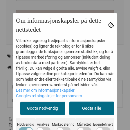
LEGG I HANDLEKURV
Om informasjonskapsler på dette
nettstedet
Vi bruker egne og tredjeparts informasjonskapsler
(cookies) og lignende teknologier for å sikre
grunnleggende funksjoner, generere statistikk, og for å
WOUF
tilpasse markedsføring og annonser (inkludert deling
av brukerdata med partnere). Samtykket er helt
frivillig. Du kan velge å godta alle, avvise valgfrie, eller
tilpasse valgene dine per kategori nedenfor. Du kan når
som helst endre eller trekke tilbake dine samtykker via
lenken «personvern» nederst på nettsiden vår.
Informasjon
Les mer om informasjonskapsler
Googles retningslinjer for personvern
Produsent
Godta nødvendig
Godta alle
Ta godt vare på din PC eller Mac med dette coveret fra Spanske WOUF.
Topp kvalitet på materialer og søm. Bærekraftige materialer, laget i
Nødvendig
Analyse
Markedsføring
Målrettet
Egendefinert