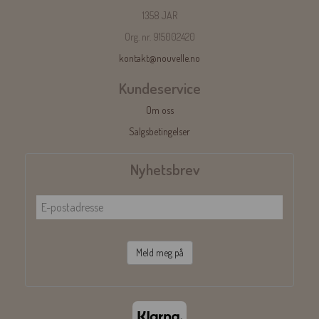
1358 JAR
Org. nr. 915002420
kontakt@nouvelle.no
Kundeservice
Om oss
Salgsbetingelser
Nyhetsbrev
Meld meg på