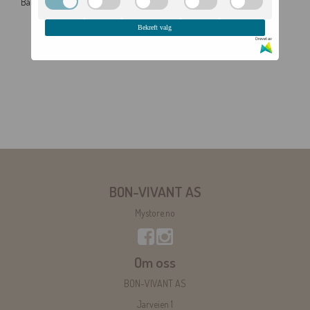
Barcelona. Nærmest uslitelig kvalitet!
Passer til 13' størrelse.
Bekreft valg
Drevet av
BON-VIVANT AS
Mystore.no
Om oss
BON-VIVANT AS
Jarveien 1