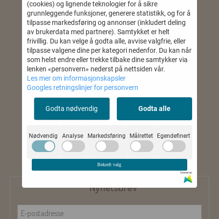
Mystore.no
(cookies) og lignende teknologier for å sikre
grunnleggende funksjoner, generere statistikk, og for å
tilpasse markedsføring og annonser (inkludert deling
av brukerdata med partnere). Samtykket er helt
Om oss
frivillig. Du kan velge å godta alle, avvise valgfrie, eller
tilpasse valgene dine per kategori nedenfor. Du kan når
BON-VIVANT AS
som helst endre eller trekke tilbake dine samtykker via
Jarveien 1
lenken «personvern» nederst på nettsiden vår.
Les mer om informasjonskapsler
1358 JAR
Googles retningslinjer for personvern
Org. nr. 915002420
Godta nødvendig
Godta alle
kontakt@nouvelle.no
Kundeservice
Nødvendig
Analyse
Markedsføring
Målrettet
Egendefinert
Om oss
Salgsbetingelser
Bekreft valg
Drevet av
Nyhetsbrev