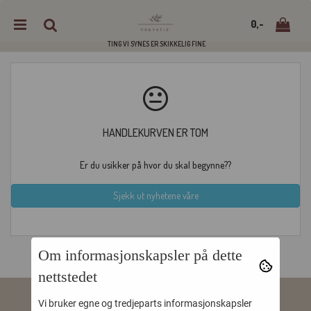
0,-
TING VI SYNES ER SKIKKELIG FINE
Nullstill
HANDLEKURVEN ER TOM
Trykk ENTER for å søke
Er du usikker på hvor du skal begynne??
Sjekk ut nyhetene våre
Om informasjonskapsler på dette
nettstedet
BON-VIVANT AS
Vi bruker egne og tredjeparts informasjonskapsler