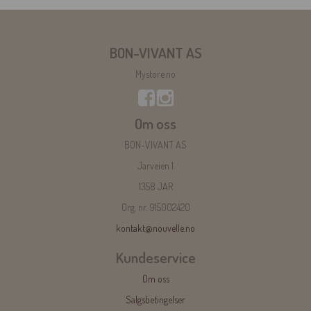
BON-VIVANT AS
Mystore.no
Om oss
BON-VIVANT AS
Jarveien 1
1358 JAR
Org. nr. 915002420
kontakt@nouvelle.no
Kundeservice
Om oss
Salgsbetingelser