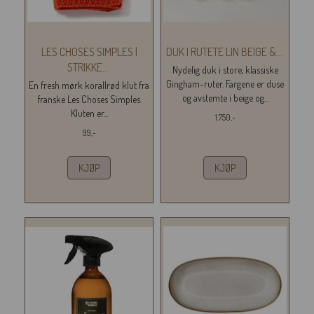
LES CHOSES SIMPLES |
DUK I RUTETE LIN BEIGE &
...
STRIKKE
...
Nydelig duk i store, klassiske
Gingham-ruter. Fargene er duse
En fresh mørk korallrød klut fra
og avstemte i beige og...
franske Les Choses Simples.
Kluten er...
1.750,-
99,-
KJØP
KJØP