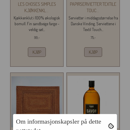
LES CHOSES SIMPLES
PAPIRSERVIETTER TEXTILE
KJØKKENKL
...
TOUC
...
Kjøkkenklut i 100% økologisk
Servietter i middagsstørrelse fra
bomull. Fin sandbeige farge -
Danske Vinding. Serviettene i
veldig søt...
Textil Touch...
99,-
75,-
KJØP
KJØP
Om informasjonskapsler på dette