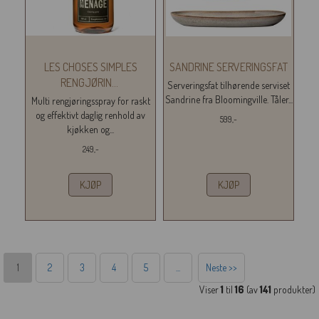
LES CHOSES SIMPLES
SANDRINE SERVERINGSFAT
RENGJØRIN
...
Serveringsfat tilhørende serviset
Sandrine fra Bloomingville. Tåler...
Multi rengjøringsspray for raskt
og effektivt daglig renhold av
599,-
kjøkken og...
249,-
KJØP
KJØP
1
2
3
4
5
...
Neste >>
Viser
1
til
16
(av
141
produkter)