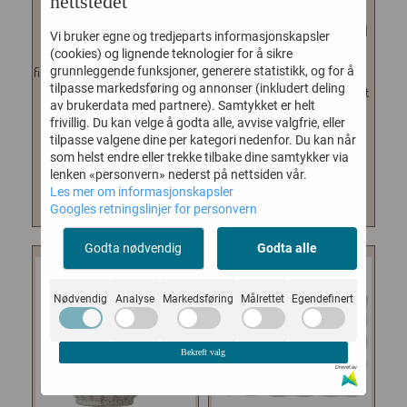
nettstedet
DUA | BALI SPISEBRIKKE
LES CHOSES SIMPLES MULTI
Vi bruker egne og tredjeparts informasjonskapsler
REN
...
De aller flotteste spisebrikkene
(cookies) og lignende teknologier for å sikre
grunnleggende funksjoner, generere statistikk, og for å
finner du her - håndflettet i rattan
1 liter i PET flaske som kan
tilpasse markedsføring og annonser (inkludert deling
fra...
resirkuleres. For er perfekt rent
av brukerdata med partnere). Samtykket er helt
og pent hus!...
249,-
frivillig. Du kan velge å godta alle, avvise valgfrie, eller
289,-
tilpasse valgene dine per kategori nedenfor. Du kan når
som helst endre eller trekke tilbake dine samtykker via
lenken «personvern» nederst på nettsiden vår.
KJØP
KJØP
Les mer om informasjonskapsler
Googles retningslinjer for personvern
Godta nødvendig
Godta alle
Nødvendig
Analyse
Markedsføring
Målrettet
Egendefinert
Bekreft valg
Drevet av