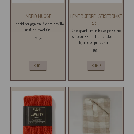
INDRID MUGGE
LENE BJERRE | SPISEBRIKKE
ES
...
Indrid mugge fra Bloomingville
er så fin med sin...
De elegante men koselige Estrid
spisebrikkene fra danske Lene
449,-
Bjerre er produsert i...
189,-
KJØP
KJØP