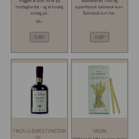
Muggen er altid i bruk på
Kvalitetsbrett i flott og
middagbordet - og et koselig
superklassisk balinesisk kurv.
innslag på...
Balinesisk kurv har...
199,-
KJØP
KJØP
FINCA LA BARCA | VINEDDIK
GRISINI
SH
...
Veldig gode, lette og crispy grisini