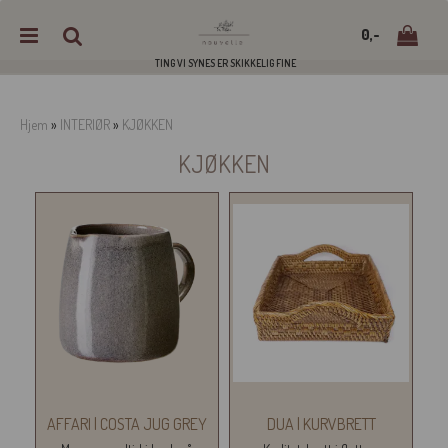
0,-
TING VI SYNES ER SKIKKELIG FINE
Hjem
»
INTERIØR
»
KJØKKEN
KJØKKEN
Nullstill
Trykk ENTER for å søke
AFFARI | COSTA JUG GREY
DUA | KURVBRETT