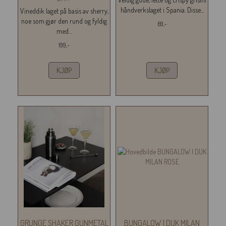
håndverkslaget i Spania. Disse...
Vineddik laget på basis av sherry,
noe som gjør den rund og fyldig
69,-
med...
199,-
KJØP
KJØP
GRUNGE SHAKER GUNMETAL
BUNGALOW | DUK MILAN