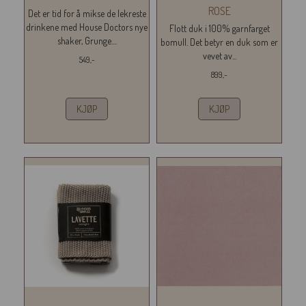
ROSE
Det er tid for å mikse de lekreste
drinkene med House Doctors nye
Flott duk i 100% garnfarget
shaker, Grunge....
bomull. Det betyr en duk som er
vevet av...
549,-
899,-
KJØP
KJØP