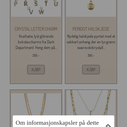
CRYSTAL LETTER CHARM
PERIDOT HALSKJEDE
Knallsøte, lyst glitrende
Nydelig halskjede pyntet med et
bokstavcharms fra Dark
vakkert anheng der en lys grønn
Department. Heng dem på...
swarovskikrystall...
299,-
399,-
KJØP
KJØP
Om informasjonskapsler på dette