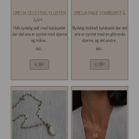
ORELIA CELESTIAL CLUSTER
ORELIA PAVÉ STARBURST &
&AM
...
...
Helt nydelig sett med halskjeder
Nydelig dobbelt halskjede der det
der det ene er pyntet med stjerne
ene er pyntet med en glitrende
og måne,...
stjerne, og det andre...
649,-
649,-
KJØP
KJØP