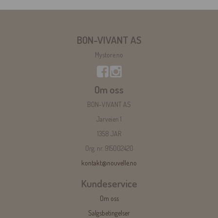
BON-VIVANT AS
Mystore.no
Om oss
BON-VIVANT AS
Jarveien 1
1358 JAR
Org. nr. 915002420
kontakt@nouvelle.no
Kundeservice
Om oss
Salgsbetingelser