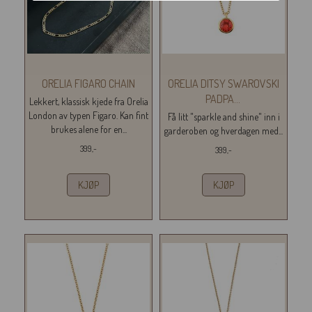
ORELIA FIGARO CHAIN
ORELIA DITSY SWAROVSKI
PADPA
...
Lekkert, klassisk kjede fra Orelia
London av typen Figaro. Kan fint
Få litt "sparkle and shine" inn i
brukes alene for en...
garderoben og hverdagen med...
399,-
399,-
KJØP
KJØP