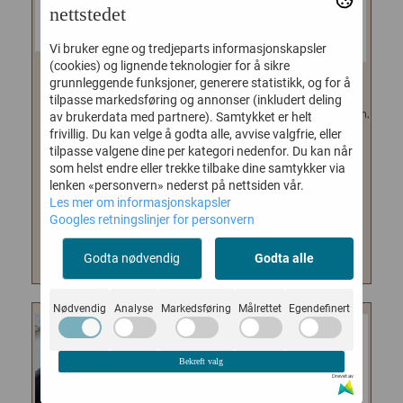
nettstedet
Vi bruker egne og tredjeparts informasjonskapsler
(cookies) og lignende teknologier for å sikre
grunnleggende funksjoner, generere statistikk, og for å
PEARL OPEN CIRCLE
ORELIA LIGHTNING 3-ROW
tilpasse markedsføring og annonser (inkludert deling
HALSKJEDE
Kjempefint sett fra Orelia London,
av brukerdata med partnere). Samtykket er helt
med tre single kjeder i samme
Sett med halskjeder i to ulike
frivillig. Du kan velge å godta alle, avvise valgfrie, eller
pakke. Kjedene har...
lengder, festet i samme lås. Det
tilpasse valgene dine per kategori nedenfor. Du kan når
som helst endre eller trekke tilbake dine samtykker via
lengste...
499,-
lenken «personvern» nederst på nettsiden vår.
499,-
Les mer om informasjonskapsler
Googles retningslinjer for personvern
KJØP
KJØP
Godta nødvendig
Godta alle
Nødvendig
Analyse
Markedsføring
Målrettet
Egendefinert
Bekreft valg
Drevet av