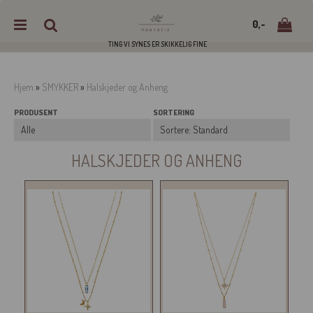
0,-
TING VI SYNES ER SKIKKELIG FINE
Hjem
»
SMYKKER
»
Halskjeder og Anheng
PRODUSENT
SORTERING
Nullstill
Trykk ENTER for å søke
HALSKJEDER OG ANHENG