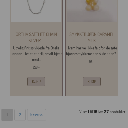
ORELIA SATELITE CHAIN
SMYKKEBJØRN CARAMEL
SILVER
...
MILK
Utrolig fint sølvkjede fra Orelia
Hvem har vel ikke falt for de søte
London. Det er et nett, smalt kjede
bjørnesmykkene den siste tiden?...
med...
99,-
229,-
KJØP
KJØP
Viser
1
til
16
(av
27
produkter)
1
2
Neste >>