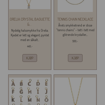
ORELIA CRYSTAL BAGUETTE
TENNIS CHAIN NECKLACE
&
...
Årets smykketrend er disse
"tennis chains" - tett i tett med
Nydelig halssmykke fra Orelia.
glitrende krystaller,...
Kjedet er lett og elegant, pyntet
med en såkalt...
599,-
449,-
KJØP
KJØP