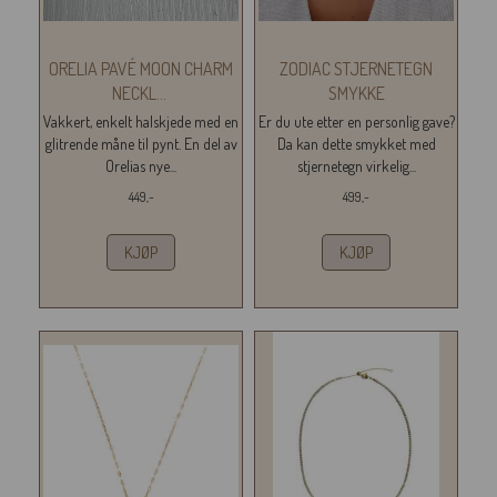
ORELIA PAVÉ MOON CHARM
ZODIAC STJERNETEGN
NECKL
...
SMYKKE
Vakkert, enkelt halskjede med en
Er du ute etter en personlig gave?
glitrende måne til pynt. En del av
Da kan dette smykket med
Orelias nye...
stjernetegn virkelig...
449,-
499,-
KJØP
KJØP