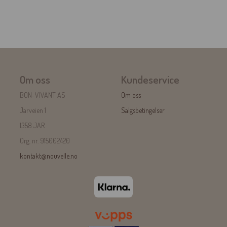
Om oss
Kundeservice
BON-VIVANT AS
Om oss
Jarveien 1
Salgsbetingelser
1358 JAR
Org. nr. 915002420
kontakt@nouvelle.no