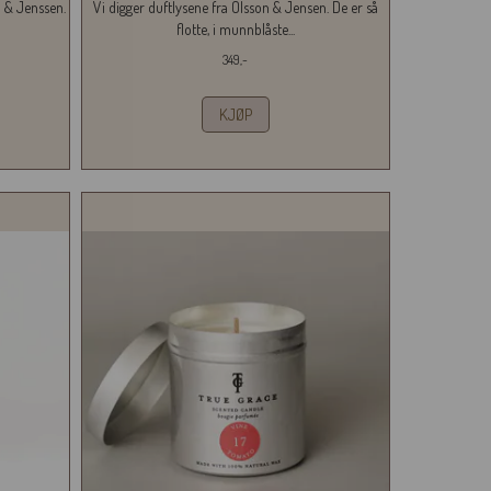
n & Jenssen.
Vi digger duftlysene fra Olsson & Jensen. De er så
flotte, i munnblåste...
349,-
KJØP