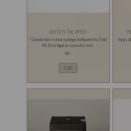
DUFTLYS THE ARTIST
P
I Canada fant vi disse nydelige duftlysene fra Field
Vipps, så
Kit. De er laget av soyavoks, med...
399,-
KJØP