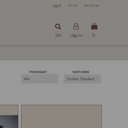
Logg på
Om oss
Kontakt oss
Søk
Logg inn
0,-
Nullstill
PRODUSENT
SORTERING
Trykk ENTER for å søke