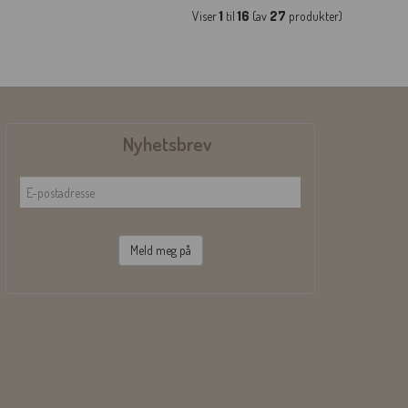
Viser
1
til
16
(av
27
produkter)
Nyhetsbrev
Meld meg på