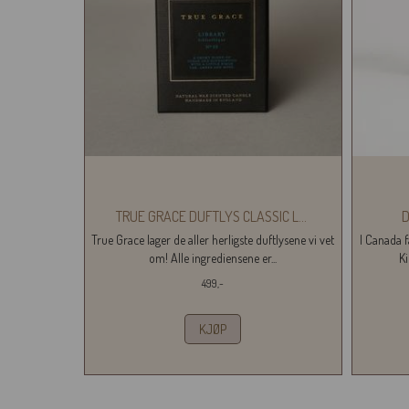
TRUE GRACE DUFTLYS CLASSIC L
...
True Grace lager de aller herligste duftlysene vi vet
I Canada f
om! Alle ingrediensene er...
Ki
499,-
KJØP