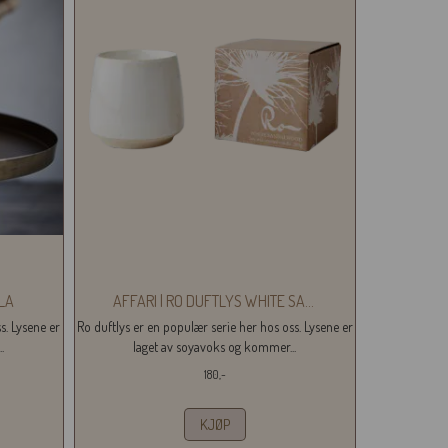
LLA
AFFARI | RO DUFTLYS WHITE SA
...
s. Lysene er
Ro duftlys er en populær serie her hos oss. Lysene er
.
laget av soyavoks og kommer...
180,-
KJØP