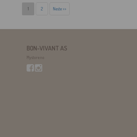
1
2
Neste >>
BON-VIVANT AS
Mystore.no