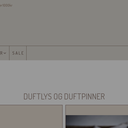
ver 1000kr
ER
S A L E
DUFTLYS OG DUFTPINNER