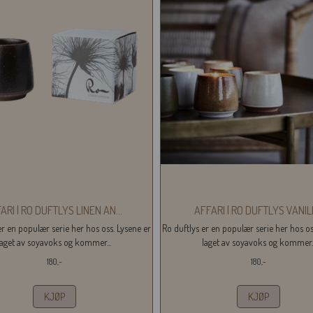
ARI | RO DUFTLYS LINEN AN
...
AFFARI | RO DUFTLYS VANI
er en populær serie her hos oss. Lysene er
Ro duftlys er en populær serie her hos os
laget av soyavoks og kommer...
laget av soyavoks og kommer..
180,-
180,-
KJØP
KJØP