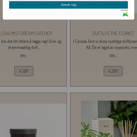
Bekreft valg
Drevet av
ILLOW MIST DREAM CATCHER
DUFTLYS THE FLORIST
 ble det litt lettere å legge seg! Unik og
I Canada fant vi disse nydelige duftlysen
drømmeaktig duft...
Kit. De er laget av soyavoks, med
299,-
399,-
KJØP
KJØP