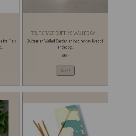
TRUE GRACE DUFTLYS WALLED GA
...
e fra Field
Duftserien Walled Garden er inspirert av livet på
...
landet og...
299,-
KJØP