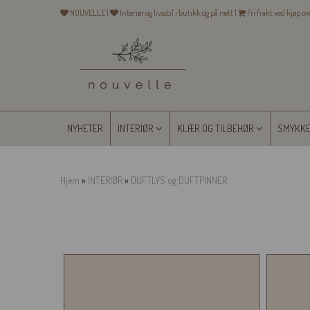
NOUVELLE |
Interiør og livsstil i butikk og på nett |
Fri frakt ved kjøp o
NYHETER
INTERIØR
KLÆR OG TILBEHØR
SMYKK
Hjem
»
INTERIØR
»
DUFTLYS og DUFTPINNER