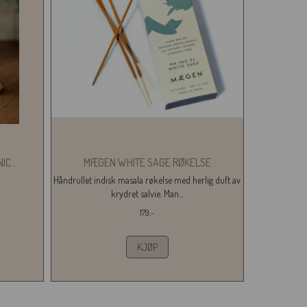
NIC
...
MÆGEN WHITE SAGE RØKELSE
Håndrullet indisk masala røkelse med herlig duft av
krydret salvie. Man...
179,-
KJØP