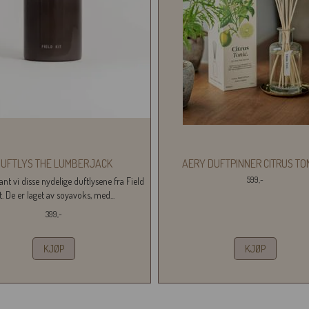
DUFTLYS THE LUMBERJACK
AERY DUFTPINNER CITRUS TO
599,-
ant vi disse nydelige duftlysene fra Field
t. De er laget av soyavoks, med...
399,-
KJØP
KJØP