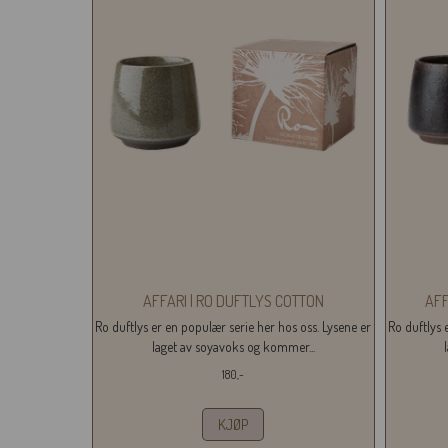
AFFARI | RO DUFTLYS COTTON
AFF
Ro duftlys er en populær serie her hos oss. Lysene er
Ro duftlys 
laget av soyavoks og kommer...
180,-
KJØP