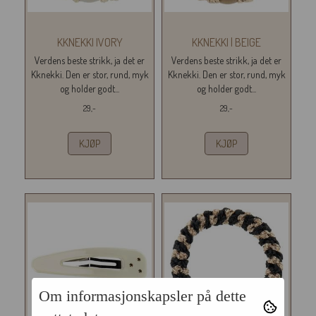
KKNEKKI IVORY
KKNEKKI | BEIGE
Verdens beste strikk, ja det er
Verdens beste strikk, ja det er
Kknekki. Den er stor, rund, myk
Kknekki. Den er stor, rund, myk
og holder godt...
og holder godt...
29,-
29,-
KJØP
KJØP
Om informasjonskapsler på dette