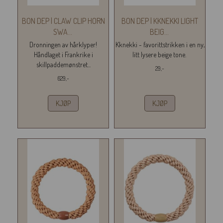
BON DEP | CLAW CLIP HORN
BON DEP | KKNEKKI LIGHT
SWA
...
BEIG
...
Dronningen av hårklyper!
Kknekki - favorittstrikken i en ny,
Håndlaget i Frankrike i
litt lysere beige tone.
skillpaddemønstret...
29,-
629,-
KJØP
KJØP