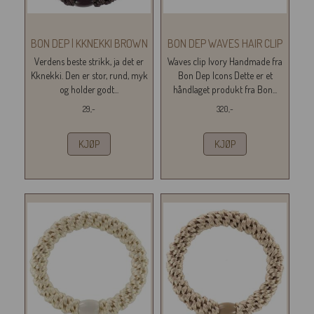
BON DEP | KKNEKKI BROWN
BON DEP WAVES HAIR CLIP
Verdens beste strikk, ja det er
Waves clip Ivory Handmade fra
Kknekki. Den er stor, rund, myk
Bon Dep Icons Dette er et
og holder godt...
håndlaget produkt fra Bon...
29,-
320,-
KJØP
KJØP