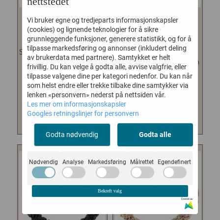
nettstedet
Vi bruker egne og tredjeparts informasjonskapsler
SNAP SWAROVSKI
KKNEKKI BLACK BEIGE
(cookies) og lignende teknologier for å sikre
OFFWHITE
GLITTER
grunnleggende funksjoner, generere statistikk, og for å
tilpasse markedsføring og annonser (inkludert deling
Stor hårspenne fra Bon Dep med
KKnekki strikkene er de aller
av brukerdata med partnere). Samtykket er helt
tre swarovski-krystaller på
beste strikkene, det er det ingen
frivillig. Du kan velge å godta alle, avvise valgfrie, eller
enden....
tvil om! ...
tilpasse valgene dine per kategori nedenfor. Du kan når
som helst endre eller trekke tilbake dine samtykker via
79,-
29,-
lenken «personvern» nederst på nettsiden vår.
Les mer om informasjonskapsler
KJØP
KJØP
Googles retningslinjer for personvern
Godta nødvendig
Godta alle
Nødvendig
Analyse
Markedsføring
Målrettet
Egendefinert
Bekreft valg
Drevet av