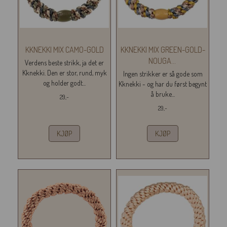
KKNEKKI MIX CAMO-GOLD
KKNEKKI MIX GREEN-GOLD-
NOUGA
...
Verdens beste strikk, ja det er
Kknekki. Den er stor, rund, myk
Ingen strikker er så gode som
og holder godt...
Kknekki - og har du først begynt
å bruke...
29,-
29,-
KJØP
KJØP