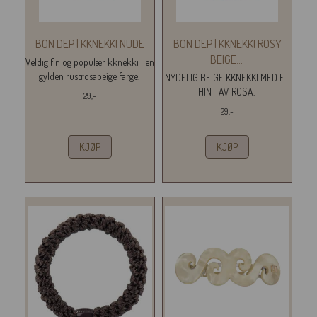
BON DEP | KKNEKKI NUDE
BON DEP | KKNEKKI ROSY
BEIGE
...
Veldig fin og populær kknekki i en
gylden rustrosabeige farge.
NYDELIG BEIGE KKNEKKI MED ET
HINT AV ROSA.
29,-
29,-
KJØP
KJØP