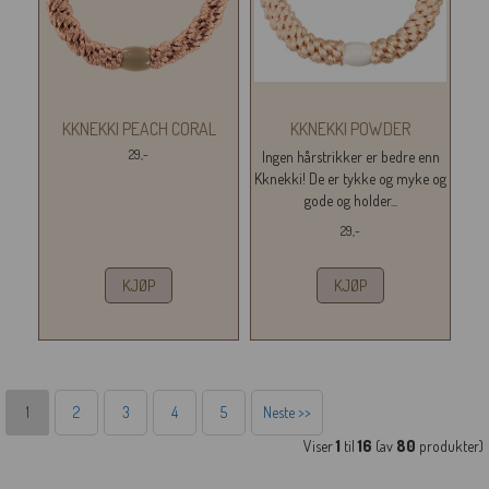
KKNEKKI PEACH CORAL
KKNEKKI POWDER
29,-
Ingen hårstrikker er bedre enn
Kknekki! De er tykke og myke og
gode og holder...
29,-
KJØP
KJØP
1
2
3
4
5
Neste >>
Viser
1
til
16
(av
80
produkter)