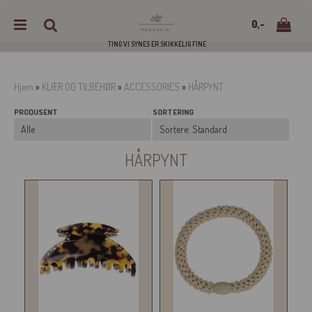
0,-
TING VI SYNES ER SKIKKELIG FINE
Hjem
»
KLÆR OG TILBEHØR
»
ACCESSORIES
»
HÅRPYNT
PRODUSENT
SORTERING
Nullstill
Trykk ENTER for å søke
HÅRPYNT