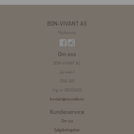
BON-VIVANT AS
Mystore.no
Om oss
BON-VIVANT AS
Jarveien 1
1358 JAR
Org. nr. 915002420
kontakt@nouvelle.no
Kundeservice
Om oss
Salgsbetingelser