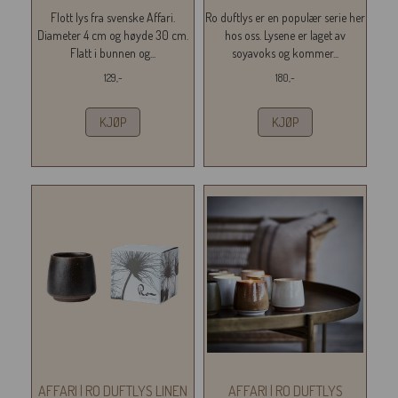
Flott lys fra svenske Affari.
Ro duftlys er en populær serie her
Diameter 4 cm og høyde 30 cm.
hos oss. Lysene er laget av
Flatt i bunnen og...
soyavoks og kommer...
129,-
180,-
KJØP
KJØP
AFFARI | RO DUFTLYS LINEN
AFFARI | RO DUFTLYS