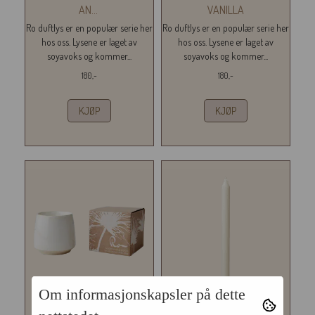
AN
...
VANILLA
Ro duftlys er en populær serie her
Ro duftlys er en populær serie her
hos oss. Lysene er laget av
hos oss. Lysene er laget av
soyavoks og kommer...
soyavoks og kommer...
180,-
180,-
KJØP
KJØP
Om informasjonskapsler på dette