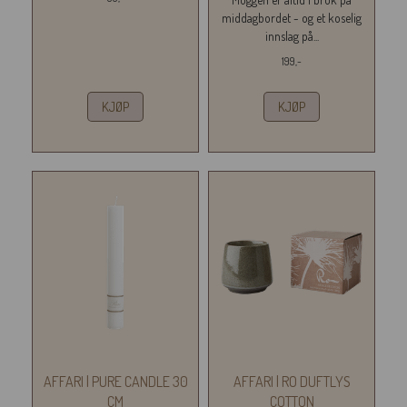
middagbordet - og et koselig
innslag på...
199,-
KJØP
KJØP
AFFARI | PURE CANDLE 30
AFFARI | RO DUFTLYS
CM
COTTON