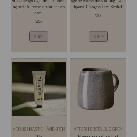
Bruka design lager de aller fineste
Age defence & moisturising with
og beste kurvene, derfor har vio
Organic Orange & Urea Beriket...
dem...
99,-
329,-
KJØP
KJØP
AEOLIS | MASTIC HÅNDKREM
AFFARI | COSTA JUG GREY
99,-
Muggen er altid i bruk på