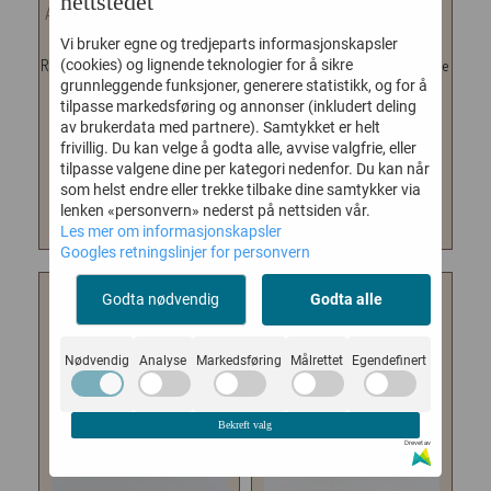
nettstedet
AFFARI | RO DUFTLYS WHITE
AFFARI | RUSTIKKLYS
SA
...
ELFENBEN
...
Vi bruker egne og tredjeparts informasjonskapsler
Ro duftlys er en populær serie her
(cookies) og lignende teknologier for å sikre
Rustikklys i vakker dyp rød farge
grunnleggende funksjoner, generere statistikk, og for å
hos oss. Lysene er laget av
fra svenske Affari. Produsert i
tilpasse markedsføring og annonser (inkludert deling
soyavoks og kommer...
Sverige. 100%...
av brukerdata med partnere). Samtykket er helt
180,-
19,-
frivillig. Du kan velge å godta alle, avvise valgfrie, eller
tilpasse valgene dine per kategori nedenfor. Du kan når
som helst endre eller trekke tilbake dine samtykker via
KJØP
KJØP
lenken «personvern» nederst på nettsiden vår.
Les mer om informasjonskapsler
Googles retningslinjer for personvern
Godta nødvendig
Godta alle
Nødvendig
Analyse
Markedsføring
Målrettet
Egendefinert
Bekreft valg
Drevet av