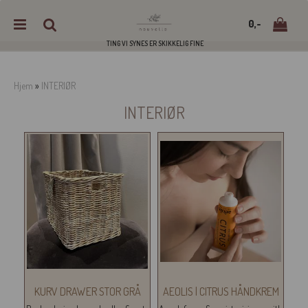
0,-
TING VI SYNES ER SKIKKELIG FINE
Hjem
»
INTERIØR
INTERIØR
Nullstill
Trykk ENTER for å søke
KURV DRAWER STOR GRÅ
AEOLIS | CITRUS HÅNDKREM