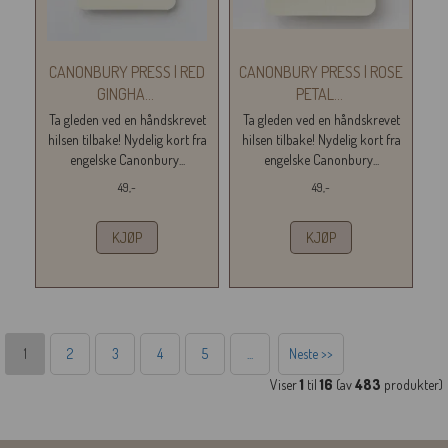
CANONBURY PRESS | RED
CANONBURY PRESS | ROSE
GINGHA
...
PETAL
...
Ta gleden ved en håndskrevet
Ta gleden ved en håndskrevet
hilsen tilbake! Nydelig kort fra
hilsen tilbake! Nydelig kort fra
engelske Canonbury...
engelske Canonbury...
49,-
49,-
KJØP
KJØP
1
2
3
4
5
...
Neste >>
Viser
1
til
16
(av
483
produkter)