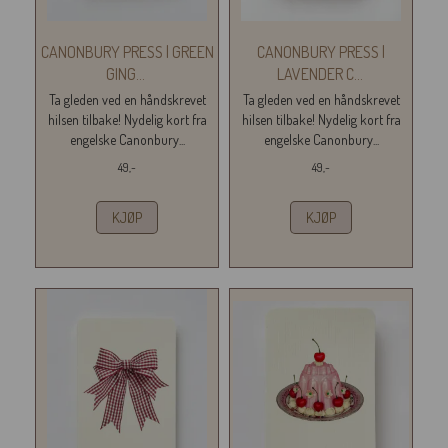
CANONBURY PRESS | GREEN
CANONBURY PRESS |
GING
...
LAVENDER C
...
Ta gleden ved en håndskrevet
Ta gleden ved en håndskrevet
hilsen tilbake! Nydelig kort fra
hilsen tilbake! Nydelig kort fra
engelske Canonbury...
engelske Canonbury...
49,-
49,-
KJØP
KJØP