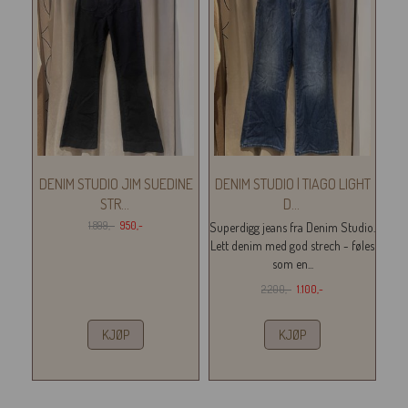
DENIM STUDIO JIM SUEDINE
DENIM STUDIO | TIAGO LIGHT
STR
...
D
...
1.899,-
950,-
Superdigg jeans fra Denim Studio.
Lett denim med god strech - føles
som en...
2.200,-
1.100,-
KJØP
KJØP