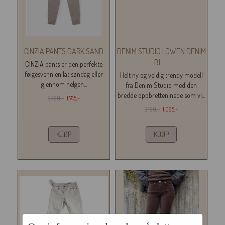
CINZIA PANTS DARK SAND
DENIM STUDIO | OWEN DENIM
BL
...
CINZIA pants er den perfekte
følgesvenn en lat søndag eller
Helt ny og veldig trendy modell
gjennom helgen...
fra Denim Studio med den
bredde oppbretten nede som vi...
3.490,-
1.745,-
2.190,-
1.095,-
KJØP
KJØP