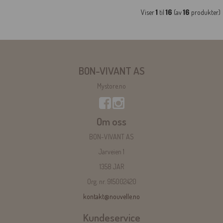
Viser
1
til
16
(av
16
produkter)
BON-VIVANT AS
Mystore.no
Om oss
BON-VIVANT AS
Jarveien 1
1358 JAR
Org. nr. 915002420
kontakt@nouvelle.no
Kundeservice