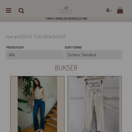
0,-
TING VI SYNES ER SKIKKELIG FINE
Hjem
»
KLÆR OG TILBEHØR
»
BUKSER
PRODUSENT
SORTERING
Nullstill
Trykk ENTER for å søke
BUKSER