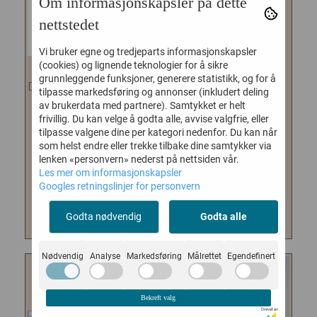
Om informasjonskapsler på dette
nettstedet
Vi bruker egne og tredjeparts informasjonskapsler
(cookies) og lignende teknologier for å sikre
grunnleggende funksjoner, generere statistikk, og for å
DENIMSTUDIO BROOKE ECRU
DENIM STUDIO | BROOKE
tilpasse markedsføring og annonser (inkludert deling
SJOKOL
...
1.799,-
900,-
av brukerdata med partnere). Samtykket er helt
frivillig. Du kan velge å godta alle, avvise valgfrie, eller
Den klassiske slengbuksen fra
tilpasse valgene dine per kategori nedenfor. Du kan når
Denim Studio. Smal i bena til
som helst endre eller trekke tilbake dine samtykker via
under kneet, deretter...
lenken «personvern» nederst på nettsiden vår.
2.190,-
1.095,-
Les mer om informasjonskapsler
Googles retningslinjer for personvern
KJØP
KJØP
Godta nødvendig
Godta alle
Nødvendig
Analyse
Markedsføring
Målrettet
Egendefinert
Bekreft valg
Drevet av