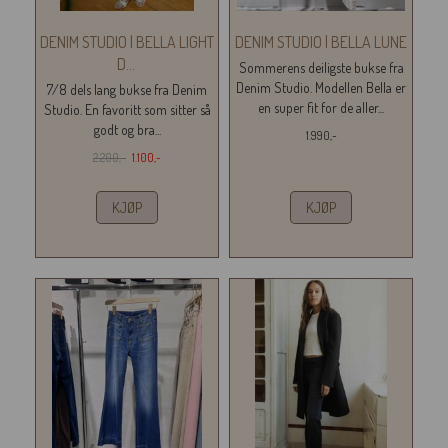
DENIM STUDIO | BELLA LIGHT
DENIM STUDIO | BELLA LUNE
D
...
Sommerens deiligste bukse fra
Denim Studio. Modellen Bella er
7/8 dels lang bukse fra Denim
en super fit for de aller...
Studio. En favoritt som sitter så
godt og bra...
1.990,-
2.200,-
1.100,-
KJØP
KJØP