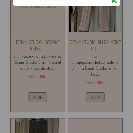
DENIM STUDIO | BROOKE
DENIM STUDIO JIM PALATINE
BEIGE
...
CO
...
Den klassiske slengbuksen fra
Den
Denim Studio. Smal i bena til
ultrapopulære buksemodellen
under kneet, deretter...
Jim fra Denim Studio har vi i
høst...
2.190,-
1.095,-
1.990,-
995,-
KJØP
KJØP