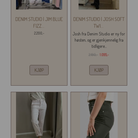
DENIM STUDIO | JIM BLUE
DENIM STUDIO | JOSH SOFT
FIZZ
...
TWI
...
2.200,-
Josh fra Denim Studio er ny for
høsten, og er gjenkjennelig fra
tidligere...
2.190,-
1.095,-
KJØP
KJØP