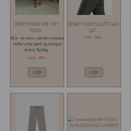
DENIM STUDIO ABIE SOFT
DENIM STUDIO COLETTE WAX
TOUCH
...
SAT
...
1.799,-
900,-
Abie - en chino i det aller mykeste
stoffet vi har kjent, og med god
stretch. Nydelig,...
1.900,-
950,-
KJØP
KJØP