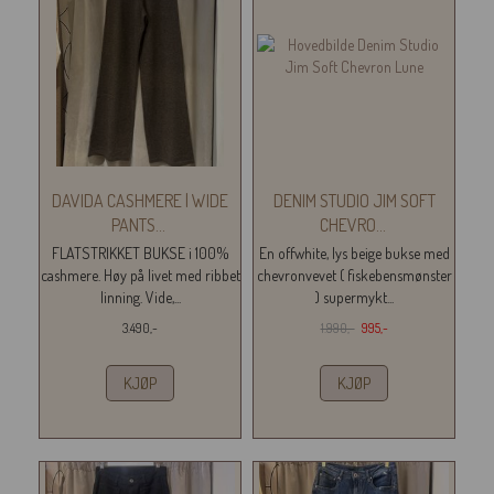
DAVIDA CASHMERE | WIDE
DENIM STUDIO JIM SOFT
PANTS
...
CHEVRO
...
FLATSTRIKKET BUKSE i 100%
En offwhite, lys beige bukse med
cashmere. Høy på livet med ribbet
chevronvevet ( fiskebensmønster
linning. Vide,...
) supermykt...
3.490,-
1.990,-
995,-
KJØP
KJØP