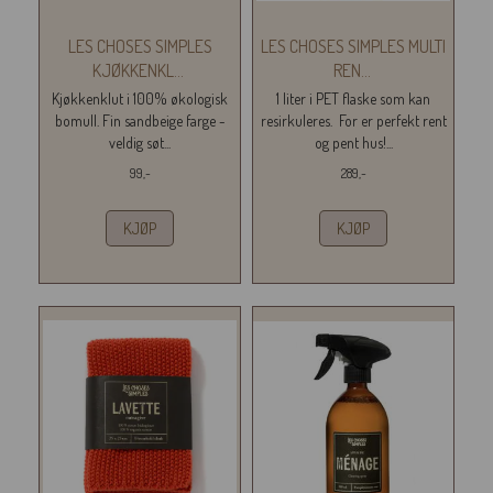
LES CHOSES SIMPLES
LES CHOSES SIMPLES MULTI
KJØKKENKL
...
REN
...
Kjøkkenklut i 100% økologisk
1 liter i PET flaske som kan
bomull. Fin sandbeige farge -
resirkuleres. For er perfekt rent
veldig søt...
og pent hus!...
99,-
289,-
KJØP
KJØP