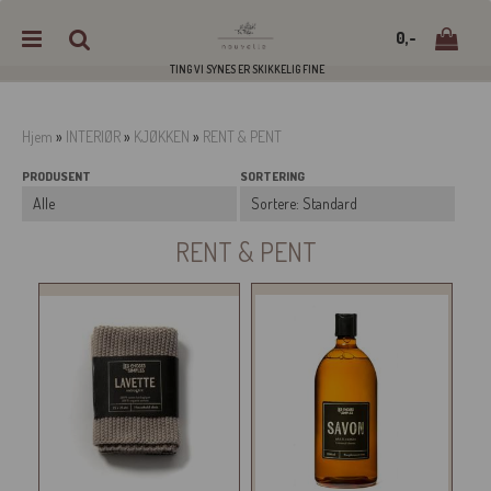
0,-
TING VI SYNES ER SKIKKELIG FINE
Hjem
»
INTERIØR
»
KJØKKEN
»
RENT & PENT
PRODUSENT
SORTERING
Nullstill
Trykk ENTER for å søke
RENT & PENT