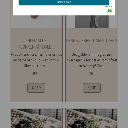
Bekreft valg
Drevet av
LINEN TALES |
LENE BJERRE | CAIA KITCHEN
KJØKKENHÅNDKLE
...
T
...
Produktene fra Linen Tales er noe
Det gjelder å finne gleden i
av det vi har i butikken som vi
hverdagen - for det er som oftest
liker aller best!...
en hverdag! Caia...
199,-
189,-
KJØP
KJØP