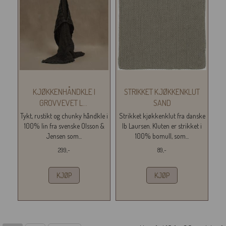
KJØKKENHÅNDKLE I
STRIKKET KJØKKENKLUT
GROVVEVET L
...
SAND
Tykt, rustikt og chunky håndkle i
Strikket kjøkkenklut fra danske
100% lin fra svenske Olsson &
Ib Laursen. Kluten er strikket i
Jensen som...
100% bomull, som...
299,-
89,-
KJØP
KJØP