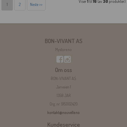
Viser
1
til
16
(av
30
produkter)
1
2
Neste >>
BON-VIVANT AS
Mystore.no
Om oss
BON-VIVANT AS
Jarveien 1
1358 JAR
Org. nr. 915002420
kontakt@nouvelle.no
Kundeservice