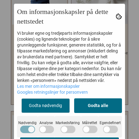
Om informasjonskapsler på dette
nettstedet
Vi bruker egne og tredjeparts informasjonskapsler
LINEN TALES | GARCON
LINEN TALES |
(cookies) og lignende teknologier for å sikre
FORKLE
...
KJØKKENHÅNDKLE
...
grunnleggende funksjoner, generere statistikk, og for å
tilpasse markedsføring og annonser (inkludert deling
Den perfekte gaven til
Produktene fra Linen Tales er noe
av brukerdata med partnere). Samtykket er helt
kokkeløren! Forkle laget i tykk
av det vi har i butikken som vi
frivillig. Du kan velge å godta alle, avvise valgfrie, eller
solid lin som er...
liker aller best!...
tilpasse valgene dine per kategori nedenfor. Du kan når
799,-
199,-
som helst endre eller trekke tilbake dine samtykker via
lenken «personvern» nederst på nettsiden vår.
Les mer om informasjonskapsler
KJØP
KJØP
Googles retningslinjer for personvern
Godta nødvendig
Godta alle
Nødvendig
Analyse
Markedsføring
Målrettet
Egendefinert