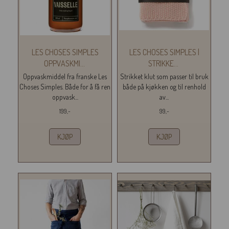
LES CHOSES SIMPLES
LES CHOSES SIMPLES |
OPPVASKMI
...
STRIKKE
...
Oppvaskmiddel fra franske Les
Strikket klut som passer til bruk
Choses Simples. Både for å få ren
både på kjøkken og til renhold
oppvask...
av...
199,-
99,-
KJØP
KJØP