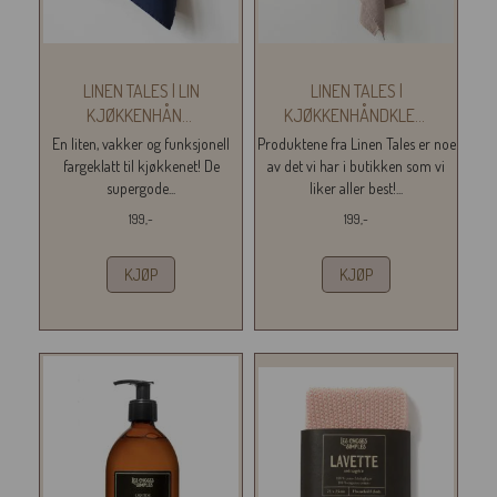
LINEN TALES | LIN
LINEN TALES |
KJØKKENHÅN
...
KJØKKENHÅNDKLE
...
En liten, vakker og funksjonell
Produktene fra Linen Tales er noe
fargeklatt til kjøkkenet! De
av det vi har i butikken som vi
supergode...
liker aller best!...
199,-
199,-
KJØP
KJØP