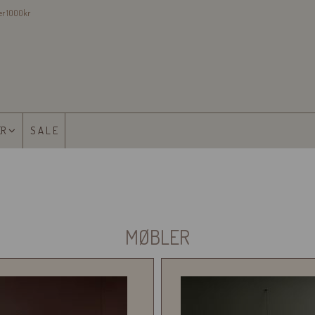
ver 1000kr
ER
S A L E
MØBLER