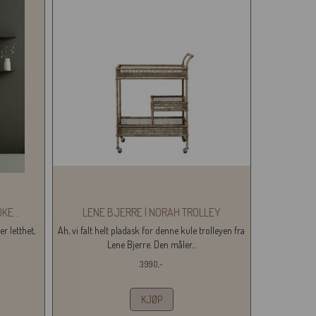
OKE
...
LENE BJERRE | NORAH TROLLEY
r letthet,
Ah, vi falt helt pladask for denne kule trolleyen fra
Lene Bjerre. Den måler...
3.990,-
KJØP