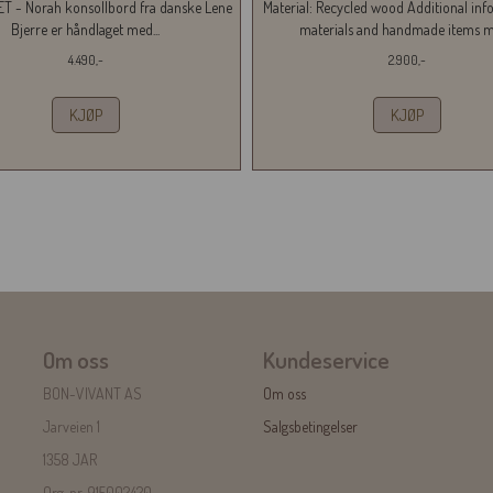
 - Norah konsollbord fra danske Lene
Material: Recycled wood Additional inf
Bjerre er håndlaget med...
materials and handmade items ma
4.490,-
2.900,-
KJØP
KJØP
Om oss
Kundeservice
BON-VIVANT AS
Om oss
Jarveien 1
Salgsbetingelser
1358 JAR
Org. nr. 915002420