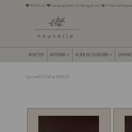
NOUVELLE |
Interiør og livsstil i butikk og på nett |
Fri frakt ved kjøp o
NYHETER
INTERIØR
KLÆR OG TILBEHØR
SMYKK
Hjem
»
INTERIØR
»
MØBLER