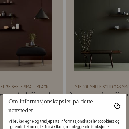
TEDGE SHELF SMALL BLACK
STEDGE SHELF SOLID OAK SM
av Leonard Aldenhoff Stedge er letthet,
Designet av Leonard Aldenhoff Stedge e
renhet og struktur. Det...
renhet og struktur. Det...
Om informasjonskapsler på dette
2.990,-
3.299,-
nettstedet
Vi bruker egne og tredjeparts informasjonskapsler (cookies) og
KJØP
KJØP
lignende teknologier for å sikre grunnleggende funksjoner,