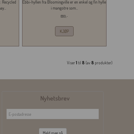
o: Recycled
Ebbi-hyllen fra Bloomingville er en enkel og fin hylle
y...
i mangotre som...
899,-
KJØP
Viser
1
til
8
(av
8
produkter)
Nyhetsbrev
Meld meg på