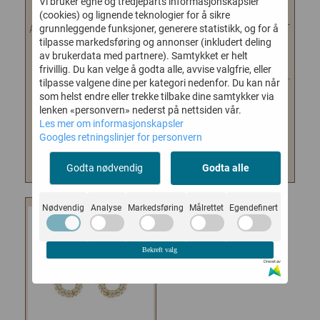
Vi bruker egne og tredjeparts informasjonskapsler
(cookies) og lignende teknologier for å sikre
ARMBÅND LOCO MARGERITA
CAPRICE PRISCILLAS VIOLET
grunnleggende funksjoner, generere statistikk, og for å
tilpasse markedsføring og annonser (inkludert deling
GREIG
...
De fantastiske Priscillas er
av brukerdata med partnere). Samtykket er helt
Caprices statement piece
Noen ganger er det gøy å pynte
frivillig. Du kan velge å godta alle, avvise valgfrie, eller
nummer 1! Dette er rett og slett...
seg på ordentlig! Det er så fint
tilpasse valgene dine per kategori nedenfor. Du kan når
med...
1.750,-
som helst endre eller trekke tilbake dine samtykker via
lenken «personvern» nederst på nettsiden vår.
2.499,-
Les mer om informasjonskapsler
Googles retningslinjer for personvern
KJØP
KJØP
Godta nødvendig
Godta alle
Nødvendig
Analyse
Markedsføring
Målrettet
Egendefinert
Bekreft valg
Drevet av