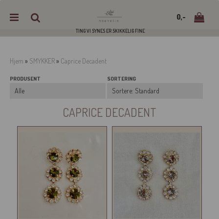
0,-
TING VI SYNES ER SKIKKELIG FINE
Hjem
»
SMYKKER
»
Caprice Decadent
PRODUSENT
SORTERING
Nullstill
Trykk ENTER for å søke
CAPRICE DECADENT