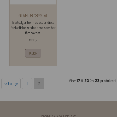
GLAM JR CRYSTAL
Bestselger her hos oss er disse
fantastiske øredobbene som har
fått navnet...
1.990,-
KJØP
Viser
17
til
23
(av
23
produkter)
<< Forrige
1
2
BON-VIVANT AS