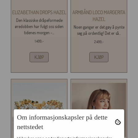
ELIZABETHAN DROPS HAZEL
ARMBÅND LOCO MARGERITA
HAZEL
Den klassiske dråpeformede
øredobben har fulgt oss siden
Noen ganger er det gøy å pynte
tidenes morgen -...
seg på ordentlig! Det er så...
1.499,-
2.499,-
KJØP
KJØP
Om informasjonskapsler på dette
nettstedet