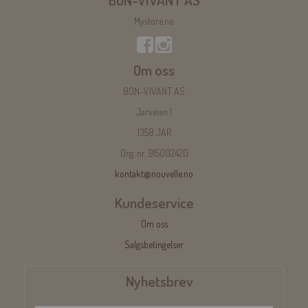
Mystore.no
Om oss
BON-VIVANT AS
Jarveien 1
1358 JAR
Org. nr. 915002420
kontakt@nouvelle.no
Kundeservice
Om oss
Salgsbetingelser
Nyhetsbrev