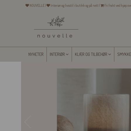
NOUVELLE |
Interiør og livsstil i butikk og på nett |
Fri frakt ved kjøp o
NYHETER
INTERIØR
KLÆR OG TILBEHØR
SMYKK