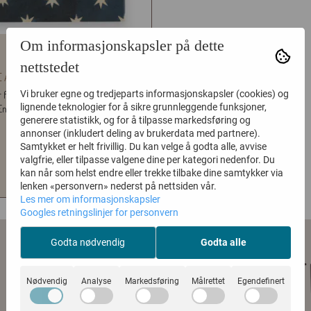
Om informasjonskapsler på dette
nettstedet
 ARCHIVIST | BLUE TILE ST
...
Vi bruker egne og tredjeparts informasjonskapsler (cookies) og
r fyrstikkeske fra engelske The Archivist.
lignende teknologier for å sikre grunnleggende funksjoner,
En skjønn vertinnegave med...
generere statistikk, og for å tilpasse markedsføring og
129,-
annonser (inkludert deling av brukerdata med partnere).
Samtykket er helt frivillig. Du kan velge å godta alle, avvise
valgfrie, eller tilpasse valgene dine per kategori nedenfor. Du
KJØP
kan når som helst endre eller trekke tilbake dine samtykker via
lenken «personvern» nederst på nettsiden vår.
Les mer om informasjonskapsler
Googles retningslinjer for personvern
Godta nødvendig
Godta alle
Nødvendig
Analyse
Markedsføring
Målrettet
Egendefinert