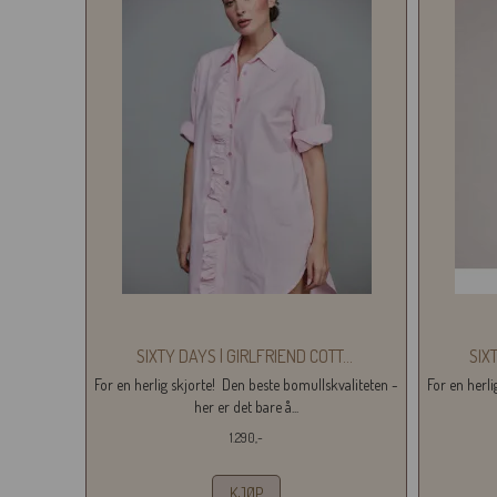
SIXTY DAYS | GIRLFRIEND COTT
...
SIX
For en herlig skjorte! Den beste bomullskvaliteten -
For en herl
her er det bare å...
1.290,-
KJØP