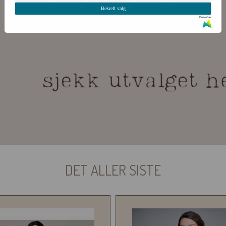
Bekreft valg
Drevet av
DET ALLER SISTE