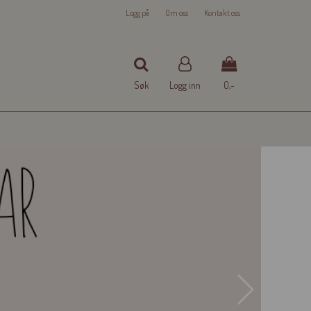
Logg på
Om oss
Kontakt oss
Søk
Logg inn
0,-
Nullstill
Trykk ENTER for å søke