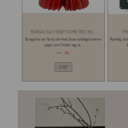
BUNGALOW | HONEYCOMB TREE NO
...
THE
Bungalow var først ute med disse nydelige trærne i
Nydelig, sto
papir, som folder seg ut...
249,-
125,-
KJØP