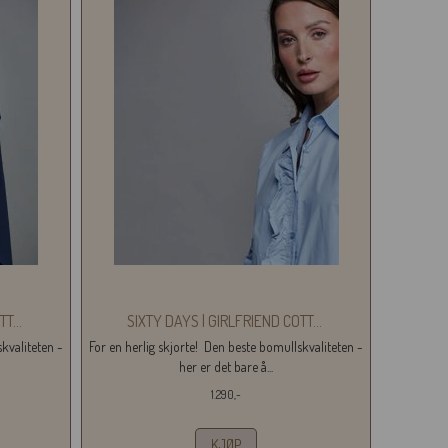
TT
...
SIXTY DAYS | GIRLFRIEND COTT
...
kvaliteten -
For en herlig skjorte! Den beste bomullskvaliteten -
her er det bare å...
1.290,-
KJØP