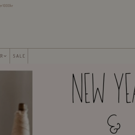
ver 1000kr
ER
S A L E