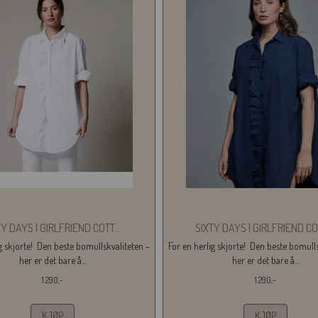
TY DAYS | GIRLFRIEND COTT
...
SIXTY DAYS | GIRLFRIEND CO
ig skjorte! Den beste bomullskvaliteten -
For en herlig skjorte! Den beste bomulls
her er det bare å...
her er det bare å...
1.290,-
1.290,-
KJØP
KJØP