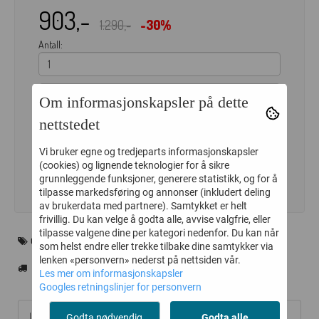
903,-
1.290,-
-30%
Antall:
Om informasjonskapsler på dette
nettstedet
LEGG I HANDLEKURV
Vi bruker egne og tredjeparts informasjonskapsler
(cookies) og lignende teknologier for å sikre
grunnleggende funksjoner, generere statistikk, og for å
tilpasse markedsføring og annonser (inkludert deling
av brukerdata med partnere). Samtykket er helt
frivillig. Du kan velge å godta alle, avvise valgfrie, eller
tilpasse valgene dine per kategori nedenfor. Du kan når
CARE BY ME
som helst endre eller trekke tilbake dine samtykker via
lenken «personvern» nederst på nettsiden vår.
Les mer om informasjonskapsler
Googles retningslinjer for personvern
Informasjon
Godta nødvendig
Godta alle