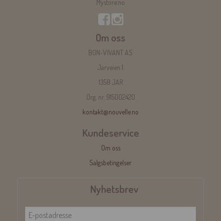
Mystore.no
Om oss
BON-VIVANT AS
Jarveien 1
1358 JAR
Org. nr. 915002420
kontakt@nouvelle.no
Kundeservice
Om oss
Salgsbetingelser
Nyhetsbrev