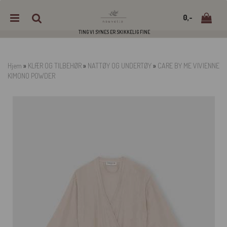
0,-
TING VI SYNES ER SKIKKELIG FINE
Hjem
»
KLÆR OG TILBEHØR
»
NATTØY OG UNDERTØY
»
CARE BY ME VIVIENNE
KIMONO POWDER
Nullstill
Trykk ENTER for å søke