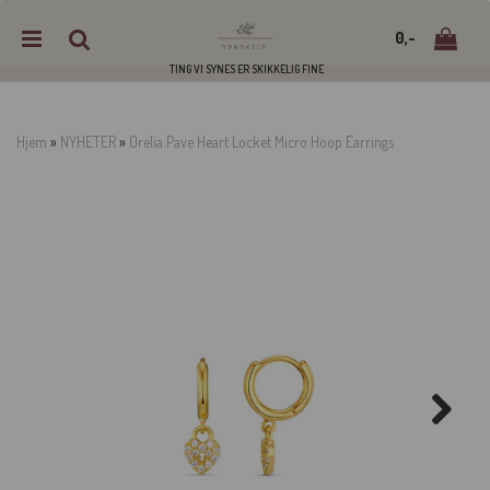
0,-
TING VI SYNES ER SKIKKELIG FINE
Hjem
»
NYHETER
»
Orelia Pave Heart Locket Micro Hoop Earrings
Nullstill
Trykk ENTER for å søke
Next