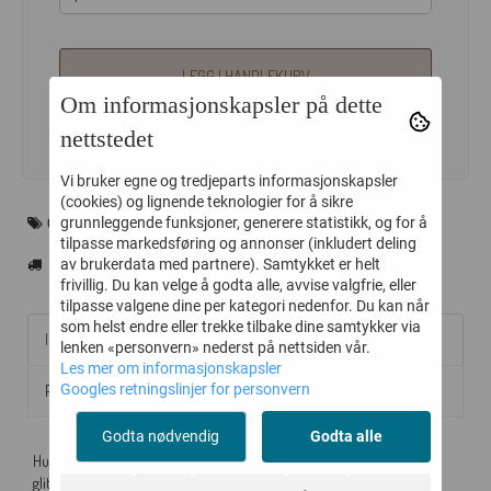
LEGG I HANDLEKURV
Om informasjonskapsler på dette
nettstedet
Vi bruker egne og tredjeparts informasjonskapsler
(cookies) og lignende teknologier for å sikre
ORELIA
grunnleggende funksjoner, generere statistikk, og for å
tilpasse markedsføring og annonser (inkludert deling
av brukerdata med partnere). Samtykket er helt
frivillig. Du kan velge å godta alle, avvise valgfrie, eller
tilpasse valgene dine per kategori nedenfor. Du kan når
som helst endre eller trekke tilbake dine samtykker via
Informasjon
lenken «personvern» nederst på nettsiden vår.
Les mer om informasjonskapsler
Googles retningslinjer for personvern
Produsent
Godta nødvendig
Godta alle
Huggie hoops fra Orelia med den aller søteste charmsen - en liten
glitrende lås.