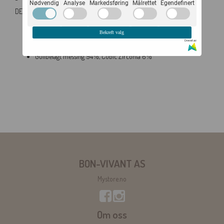
Nødvendig
Analyse
Markedsføring
Målrettet
Egendefinert
DETALJER:
Diameter: 10mm (Hoop)
Bekreft valg
Vidde: 5mm (Charm)
Drevet av
Høyde:16mm (Hoop+Charm)
Gullbelagt messing 94%, Cubic Zirconia 6%
BON-VIVANT AS
Mystore.no
Om oss