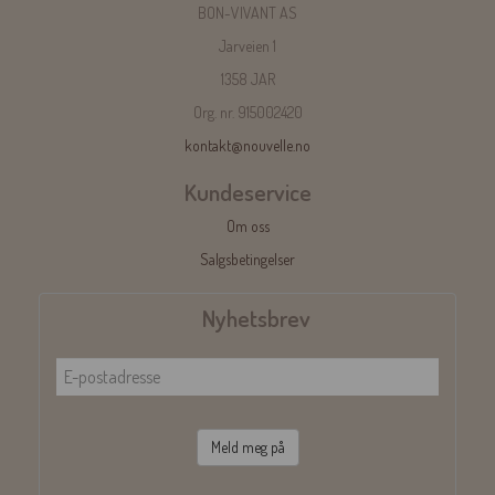
BON-VIVANT AS
Jarveien 1
1358 JAR
Org. nr. 915002420
kontakt@nouvelle.no
Kundeservice
Om oss
Salgsbetingelser
Nyhetsbrev
Meld meg på