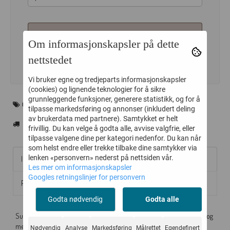
LEGG I HANDLEKURV
Om informasjonskapsler på dette
nettstedet
Vi bruker egne og tredjeparts informasjonskapsler
(cookies) og lignende teknologier for å sikre
grunnleggende funksjoner, generere statistikk, og for å
ORELIA
tilpasse markedsføring og annonser (inkludert deling
av brukerdata med partnere). Samtykket er helt
frivillig. Du kan velge å godta alle, avvise valgfrie, eller
tilpasse valgene dine per kategori nedenfor. Du kan når
som helst endre eller trekke tilbake dine samtykker via
lenken «personvern» nederst på nettsiden vår.
Informasjon
Les mer om informasjonskapsler
Googles retningslinjer for personvern
Produsent
Godta nødvendig
Godta alle
Superlekre øredobber fra Orelia med en nydelig stjerne på øreflippen og
med et flott heng under bestående av en stor firkantet krystall.
Nødvendig
Analyse
Markedsføring
Målrettet
Egendefinert