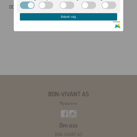
DETALJER
vidde 10mm
Bekreft valg
høyde: 27mm
Drevet av
Messing 60%, Cubic Zirconia 10%, Glass 30%
BON-VIVANT AS
Mystore.no
Om oss
BON-VIVANT AS