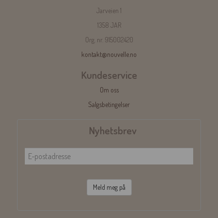
Jarveien 1
1358 JAR
Org. nr. 915002420
kontakt@nouvelle.no
Kundeservice
Om oss
Salgsbetingelser
Nyhetsbrev
Meld meg på