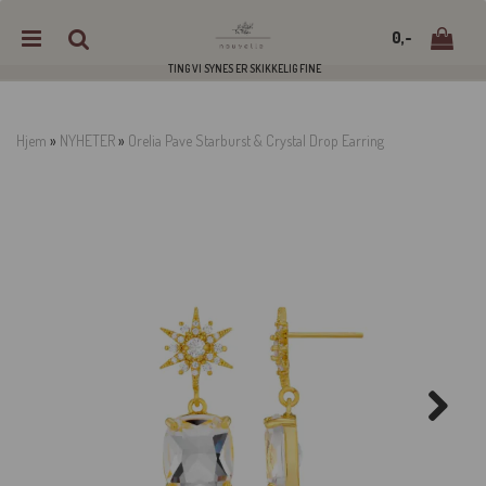
0,-
TING VI SYNES ER SKIKKELIG FINE
Hjem
»
NYHETER
»
Orelia Pave Starburst & Crystal Drop Earring
Nullstill
Trykk ENTER for å søke
Next