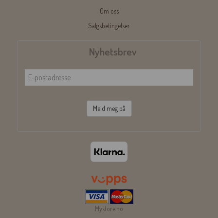
Om oss
Salgsbetingelser
Nyhetsbrev
Meld meg på
Mystore.no