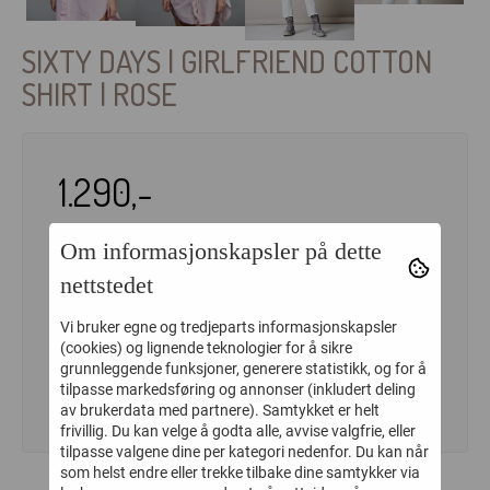
SIXTY DAYS | GIRLFRIEND COTTON
SHIRT | ROSE
1.290,-
Antall:
Om informasjonskapsler på dette
nettstedet
Vi bruker egne og tredjeparts informasjonskapsler
(cookies) og lignende teknologier for å sikre
LEGG I HANDLEKURV
grunnleggende funksjoner, generere statistikk, og for å
tilpasse markedsføring og annonser (inkludert deling
av brukerdata med partnere). Samtykket er helt
frivillig. Du kan velge å godta alle, avvise valgfrie, eller
tilpasse valgene dine per kategori nedenfor. Du kan når
som helst endre eller trekke tilbake dine samtykker via