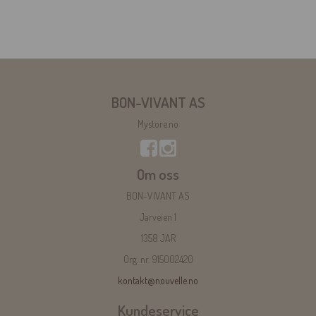
BON-VIVANT AS
Mystore.no
Om oss
BON-VIVANT AS
Jarveien 1
1358 JAR
Org. nr. 915002420
kontakt@nouvelle.no
Kundeservice