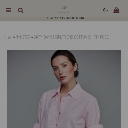
0,-
TING VI SYNES ER SKIKKELIG FINE
Hjem
»
NYHETER
»
SIXTY DAYS | GIRLFRIEND COTTON SHIRT | ROSE
Nullstill
Trykk ENTER for å søke