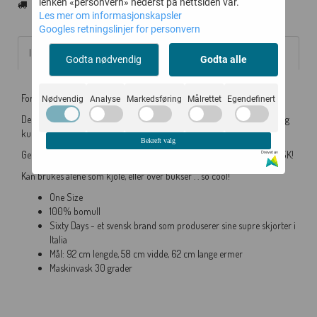
lenken «personvern» nederst på nettsiden vår.
Les mer om informasjonskapsler
Googles retningslinjer for personvern
Informasjon
Godta nødvendig
Godta alle
For en herlig skjorte!
Nødvendig
Analyse
Markedsføring
Målrettet
Egendefinert
Den beste bomullskvaliteten - her er det bare å krype inn og kjenne seg
kul & komfortabel!
Bekreft valg
Generøs størrelse for en avslappet stil - i en nydelig lys rosa farge .. ELSK!
Drevet av
Kan brukes alene som kjole, eller over bukser . . so cool!
One Size
100% bomull
Sixty Days - et svensk brand som produserer sine supre skjorter i
Italia
Mål: 92 cm lengde, 58 cm vidde, 62 cm lange ermer
Maskinvask 30 grader