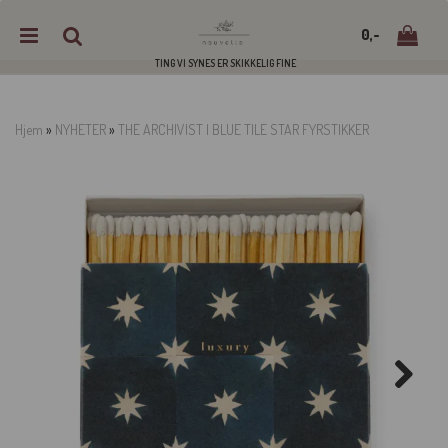
0,-
TING VI SYNES ER SKIKKELIG FINE
Hjem
»
NYHETER
»
THE ARCHIVIST | BLUE TILE STAR FYRSTIKKER
Nullstill
Trykk ENTER for å søke
Next