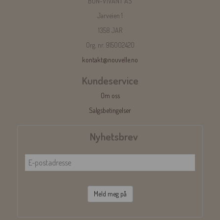
BON-VIVANT AS
Jarveien 1
1358 JAR
Org. nr. 915002420
kontakt@nouvelle.no
Kundeservice
Om oss
Salgsbetingelser
Nyhetsbrev
Meld meg på