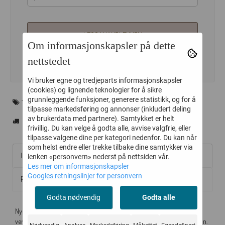
LEGG I HANDLEKURV
Om informasjonskapsler på dette
nettstedet
Vi bruker egne og tredjeparts informasjonskapsler
(cookies) og lignende teknologier for å sikre
grunnleggende funksjoner, generere statistikk, og for å
THE ARCHIVIST ENGLAND
tilpasse markedsføring og annonser (inkludert deling
av brukerdata med partnere). Samtykket er helt
frivillig. Du kan velge å godta alle, avvise valgfrie, eller
tilpasse valgene dine per kategori nedenfor. Du kan når
som helst endre eller trekke tilbake dine samtykker via
Informasjon
lenken «personvern» nederst på nettsiden vår.
Les mer om informasjonskapsler
Googles retningslinjer for personvern
Produsent
Godta nødvendig
Godta alle
Nydelig, stor fyrstikkeske fra engelske The Archivist. En skjønn
vertinnegave med vakkert motiv med stjerner på midnattsblå bakgrunn.