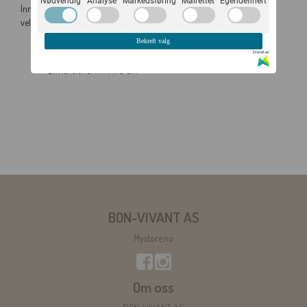
Nødvendig
Analyse
Markedsføring
Målrettet
Egendefinert
Inneholder store fyrstikker som tenner lett og brenner godt. Eskene er
veldig dekorative og så fine å ha liggende fremme.
Made in United Kingdom
Bekreft valg
Drevet av
Weight: 77 g (2.72 oz)
Dimensions: 11 x 11 x 3 cm
BON-VIVANT AS
Mystore.no
Om oss