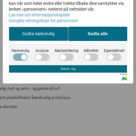
kan når som helst endre eller trekke tilbake dine samtykker via
lenken «personvern» nederst på nettsiden vår.
Les mer om informasjonskapsler
Googles retningslinjer for personvern
Godta nødvendig
Godta alle
Nødvendig
Analyse
Markedsføring
Målrettet
Egendefinert
Bekreft valg
Drevet av
Deilig, myk og varm - og ganske så kul!
lerte plastikkflasker. Bærekraftig produksjon.
e diameter.