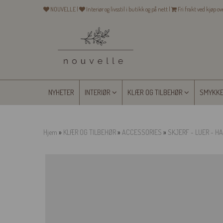
NOUVELLE |
Interiør og livsstil i butikk og på nett |
Fri frakt ved kjøp o
NYHETER
INTERIØR
KLÆR OG TILBEHØR
SMYKK
Hjem
»
KLÆR OG TILBEHØR
»
ACCESSORIES
»
SKJERF - LUER - H