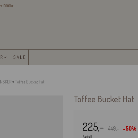
ver 1000kr
ER
S A L E
ANSKER
»
Toffee Bucket Hat
Toffee Bucket Hat
225,-
449,-
-50%
Antall: