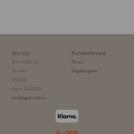
Om oss
Kundeservice
BON-VIVANT AS
Om oss
Jarveien 1
Salgsbetingelser
1358 JAR
Org. nr. 915002420
kontakt@nouvelle.no