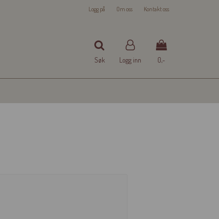
Logg på
Om oss
Kontakt oss
Søk
Logg inn
0,-
Nullstill
Trykk ENTER for å søke