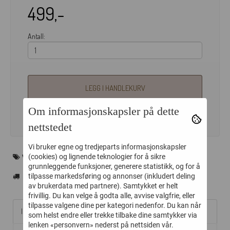
499,-
Antall:
LEGG I HANDLEKURV
Om informasjonskapsler på dette
nettstedet
Vi bruker egne og tredjeparts informasjonskapsler
WOUF
(cookies) og lignende teknologier for å sikre
grunnleggende funksjoner, generere statistikk, og for å
tilpasse markedsføring og annonser (inkludert deling
av brukerdata med partnere). Samtykket er helt
frivillig. Du kan velge å godta alle, avvise valgfrie, eller
tilpasse valgene dine per kategori nedenfor. Du kan når
Informasjon
som helst endre eller trekke tilbake dine samtykker via
lenken «personvern» nederst på nettsiden vår.