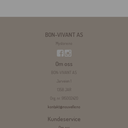
BON-VIVANT AS
Mystore.no
Om oss
BON-VIVANT AS
Jarveien 1
1358 JAR
Org. nr. 915002420
kontakt@nouvelle.no
Kundeservice
Om oss