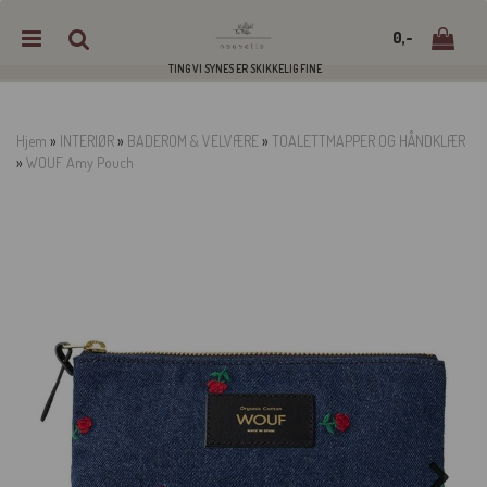
0,-
TING VI SYNES ER SKIKKELIG FINE
Hjem
»
INTERIØR
»
BADEROM & VELVÆRE
»
TOALETTMAPPER OG HÅNDKLÆR
»
WOUF Amy Pouch
Nullstill
Trykk ENTER for å søke