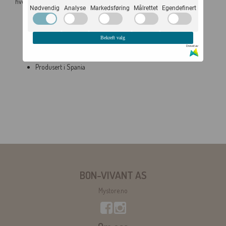
hverdagen - ligloss, mobil, nøkler...
Nødvendig
Analyse
Markedsføring
Målrettet
Egendefinert
Str 22 x 15 x 2 cm
Laget av resirkulerte plastflasker fra forbrukere
Detaljer i resirkulert skinn
Bekreft valg
YKK høykvalitets glidelås
Drevet av
Tørkes av med fuktig klut om det skulle oppstå flekker
Produsert i Spania
BON-VIVANT AS
Mystore.no