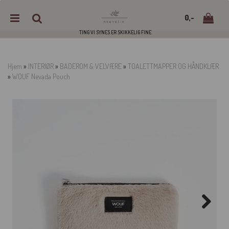
0,-
TING VI SYNES ER SKIKKELIG FINE
Hjem
»
INTERIØR
»
BADEROM & VELVÆRE
»
TOALETTMAPPER OG HÅNDKLÆR
»
WOUF Nevada Pouch
Nullstill
Trykk ENTER for å søke
Next