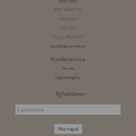
Om oss
BON-VIVANT AS
Jarveien 1
1358 JAR
Org. nr. 915002420
kontakt@nouvelle.no
Kundeservice
Om oss
Salgsbetingelser
Nyhetsbrev
Meld meg på