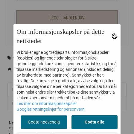
LEGG I HANDLEKURV
Om informasjonskapsler på dette
nettstedet
Vi bruker egne og tredjeparts informasjonskapsler
WOUF
(cookies) og lignende teknologier for å sikre
grunnleggende funksjoner, generere statistikk, og for å
tilpasse markedsføring og annonser (inkludert deling
av brukerdata med partnere). Samtykket er helt
frivillig. Du kan velge å godta alle, avvise valgfrie, eller
tilpasse valgene dine per kategori nedenfor. Du kan når
Informasjon
som helst endre eller trekke tilbake dine samtykker via
lenken «personvern» nederst på nettsiden vår.
Produsent
Les mer om informasjonskapsler
Googles retningslinjer for personvern
Godta nødvendig
Godta alle
Nevada pouch er laget av 100% resirkulert "faux fur" eller fuskepels.
Slike poucher er perfekte for å organisere småtingene du trenger i