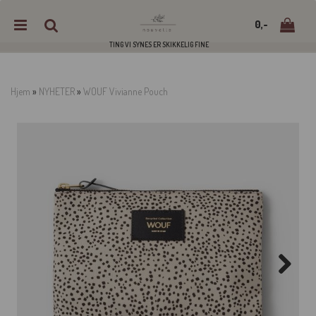
0,-
TING VI SYNES ER SKIKKELIG FINE
Hjem
»
NYHETER
»
WOUF Vivianne Pouch
Nullstill
Trykk ENTER for å søke
Next