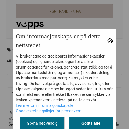
LEGG I HANDLEKURV
Om informasjonskapsler på dette
nettstedet
WOUF
Vi bruker egne og tredjeparts informasjonskapsler
(cookies) og lignende teknologier for å sikre
grunnleggende funksjoner, generere statistikk, og for å
tilpasse markedsføring og annonser (inkludert deling
av brukerdata med partnere). Samtykket er helt
Informasjon
frivillig. Du kan velge å godta alle, avvise valgfrie, eller
tilpasse valgene dine per kategori nedenfor. Du kan når
Produsent
som helst endre eller trekke tilbake dine samtykker via
lenken «personvern» nederst på nettsiden vår.
Les mer om informasjonskapsler
Googles retningslinjer for personvern
Pouchene fra WOUF er en klassiker vi har hatt i mange år her hos oss.
WOUF er et spansk merke, alle produktene deres produseres i
Godta nødvendig
Godta alle
Spania. Alle materialer som inngår i produktene er gjennomtenkte både