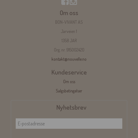
Om oss
BON-VIVANT AS
Jarveien 1
1358 JAR
Org. nr. 915002420
kontakt@nouvelle.no
Kundeservice
Om oss
Salgsbetingelser
Nyhetsbrev